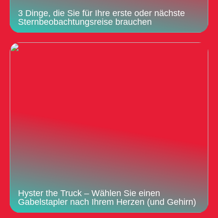
3 Dinge, die Sie für Ihre erste oder nächste
Sternbeobachtungsreise brauchen
Hyster the Truck – Wählen Sie einen
Gabelstapler nach Ihrem Herzen (und Gehirn)