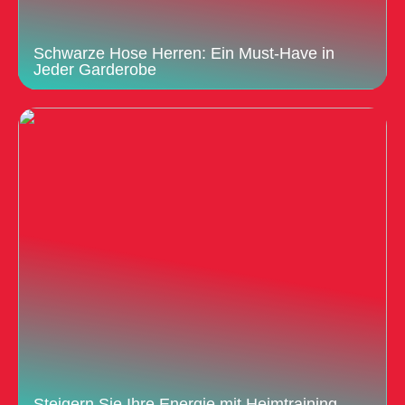
Schwarze Hose Herren: Ein Must-Have in
Jeder Garderobe
Steigern Sie Ihre Energie mit Heimtraining