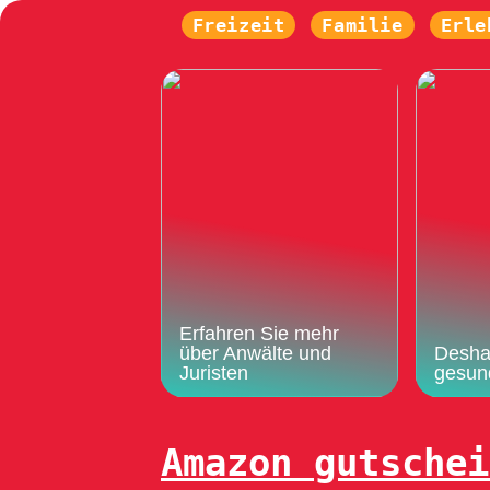
Freizeit
Familie
Erle
Erfahren Sie mehr
über Anwälte und
Deshal
Juristen
gesun
Amazon gutschei