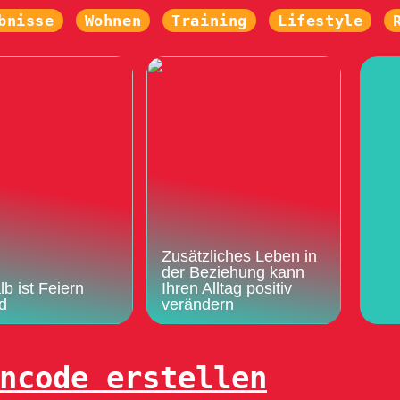
bnisse
Wohnen
Training
Lifestyle
Zusätzliches Leben in
der Beziehung kann
b ist Feiern
Ihren Alltag positiv
d
verändern
ncode erstellen