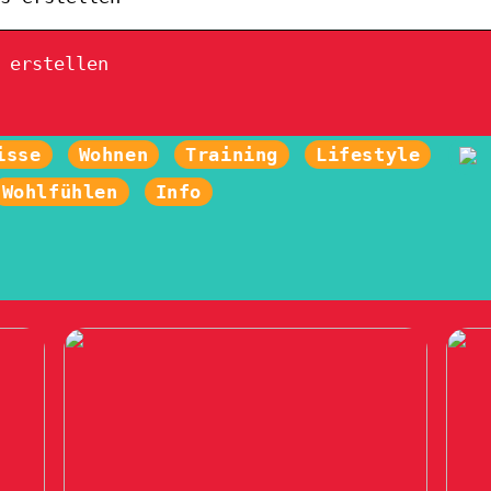
 erstellen
isse
Wohnen
Training
Lifestyle
Wohlfühlen
Info