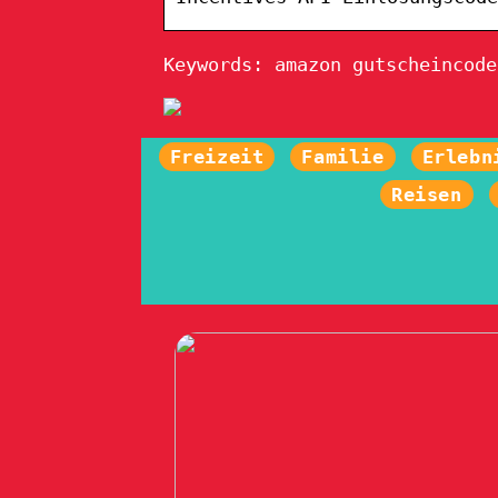
Keywords: amazon gutscheincode
Freizeit
Familie
Erlebn
Reisen