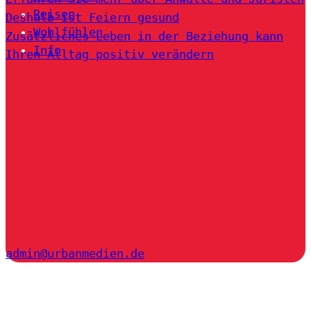
Reisen
Deshalb ist Feiern gesund
Wohlfühlen
Zusätzliches Leben in der Beziehung kann
Info
Ihren Alltag positiv verändern
admin@urbanmedien.de