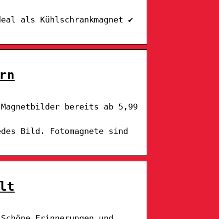
deal als Kühlschrankmagnet ✔
rn
 Magnetbilder bereits ab 5,99
edes Bild. Fotomagnete sind
lt
 Schöne Erinnerungen und