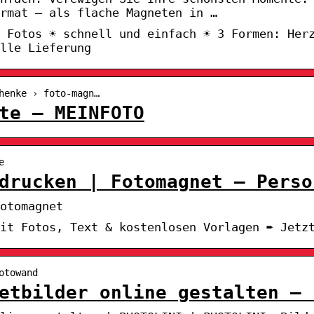
rmat – als flache Magneten in …
 Fotos ☀ schnell und einfach ☀ 3 Formen: Her
lle Lieferung
henke › foto-magn…
te – MEINFOTO
e
drucken | Fotomagnet – Perso
otomagnet
mit Fotos, Text & kostenlosen Vorlagen ➨ Jetz
otowand
etbilder online gestalten – 