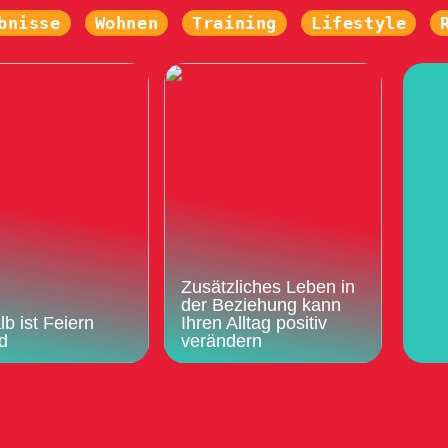
bnisse
Wohnen
Training
Lifestyle
Zusätzliches Leben in
der Beziehung kann
b ist Feiern
Ihren Alltag positiv
d
verändern