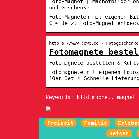
Foto-Magnet | Magnetbilder o
und Geschenke
Foto-Magneten mit eigenen Bil
€ ➨ Jetzt Foto-Magnet entdeck
http s://www.cewe.de › Fotogeschenke
Fotomagnete bestel
Fotomagnete bestellen & Kühls
Fotomagnete mit eigenen Foto
10er Set ⭐ Schnelle Lieferun
Keywords: bild magnet, magnet 
Freizeit
Familie
Erlebn
Reisen