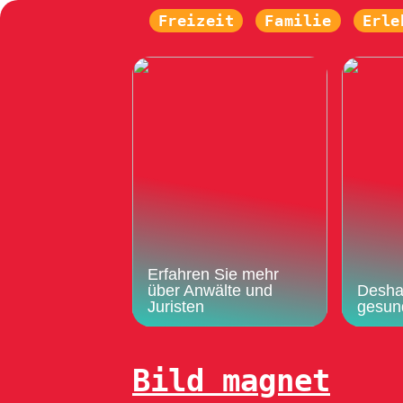
Freizeit
Familie
Erle
Erfahren Sie mehr
über Anwälte und
Deshal
Juristen
gesun
Bild magnet