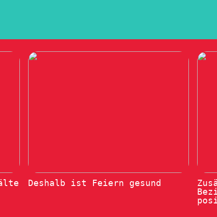
älte
Deshalb ist Feiern gesund
Zus
Bez
pos