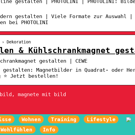
nline gestalten | PHOTOLINI | PHOTOLINI: Bild
dern gestalten | Viele Formate zur Auswahl |
en bei PHOTOLINI
 › Dekoration
len & Kühlschrankmagnet gest
chrankmagnet gestalten | CEWE
s gestalten: Magnetbilder in Quadrat- oder He
g ⭐ Jetzt bestellen!
bild, magnete mit bild
isse
Wohnen
Training
Lifestyle
Wohlfühlen
Info