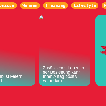
bnisse
Wohnen
Training
Lifestyle
Zusätzliches Leben in
der Beziehung kann
b ist Feiern
Ihren Alltag positiv
d
verändern