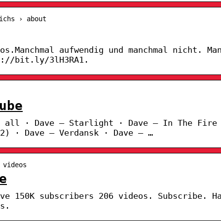
ichs › about
os.Manchmal aufwendig und manchmal nicht. Ma
://bit.ly/3lH3RA1.
ube
y all · Dave – Starlight · Dave – In The Fire
2) · Dave – Verdansk · Dave – …
 videos
e
ve 150K subscribers 206 videos. Subscribe. H
s.