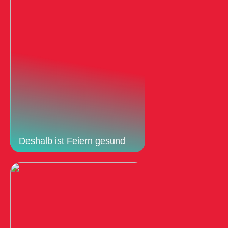
Deshalb ist Feiern gesund