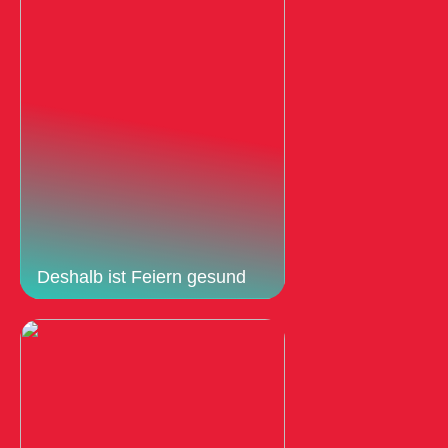
Deshalb ist Feiern gesund