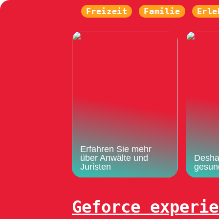
Freizeit
Familie
Erle
Erfahren Sie mehr
über Anwälte und
Deshal
Juristen
gesun
Geforce experie