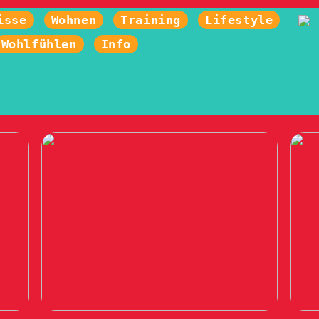
isse
Wohnen
Training
Lifestyle
Wohlfühlen
Info