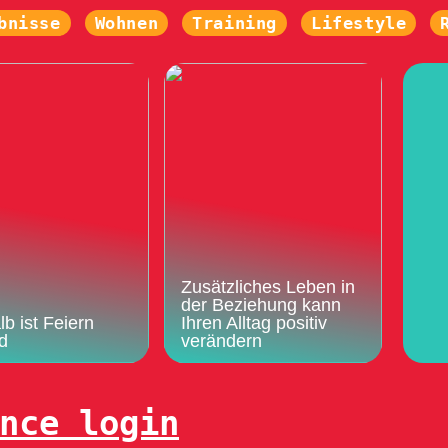
bnisse
Wohnen
Training
Lifestyle
Zusätzliches Leben in
der Beziehung kann
b ist Feiern
Ihren Alltag positiv
d
verändern
nce login