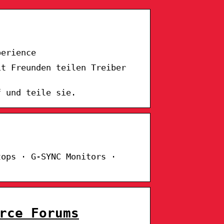
perience
it Freunden teilen Treiber
f und teile sie.
tops · G-SYNC Monitors ·
rce Forums