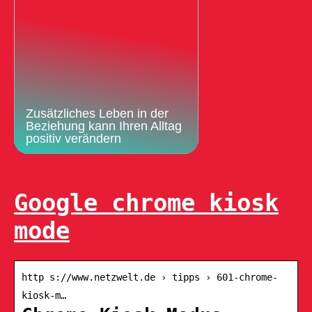
Zusätzliches Leben in der
Beziehung kann Ihren Alltag
positiv verändern
Google chrome kiosk
mode
http s://www.netzwelt.de › tipps › 601-chrome-
kiosk-m…