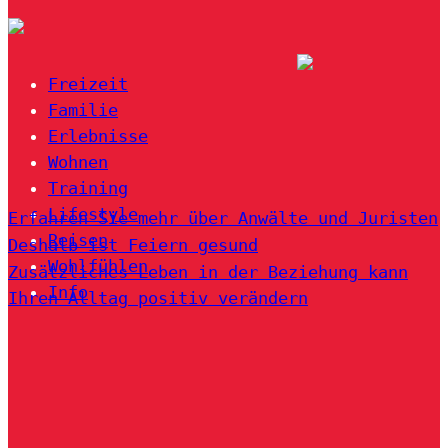
Freizeit
Familie
Erlebnisse
Wohnen
Training
Lifestyle
Erfahren Sie mehr über Anwälte und Juristen
Reisen
Deshalb ist Feiern gesund
Wohlfühlen
Zusätzliches Leben in der Beziehung kann
Info
Ihren Alltag positiv verändern