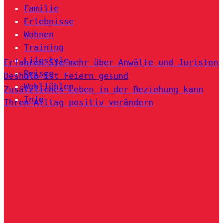
Familie
Erlebnisse
Wohnen
Training
Lifestyle
Erfahren Sie mehr über Anwälte und Juristen
Reisen
Deshalb ist Feiern gesund
Wohlfühlen
Zusätzliches Leben in der Beziehung kann
Info
Ihren Alltag positiv verändern