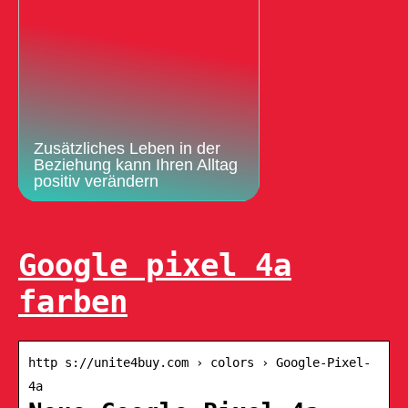
Zusätzliches Leben in der
Beziehung kann Ihren Alltag
positiv verändern
Google pixel 4a
farben
http s://unite4buy.com › colors › Google-Pixel-
4a