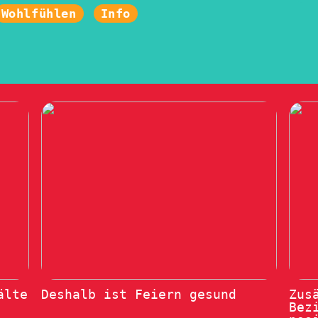
Wohlfühlen
Info
älte
Deshalb ist Feiern gesund
Zus
Bez