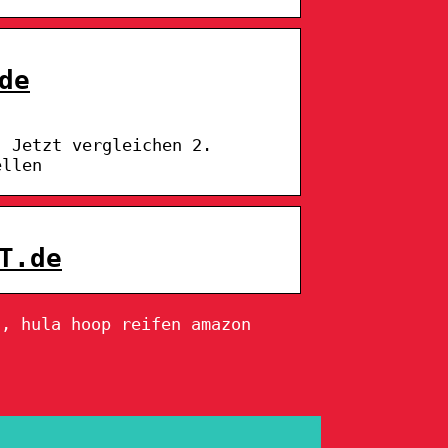
de
. Jetzt vergleichen 2.
ellen
T.de
n, hula hoop reifen amazon