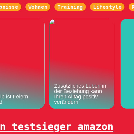
bnisse
Wohnen
Training
Lifestyle
Zusätzliches Leben in
der Beziehung kann
b ist Feiern
Ihren Alltag positiv
d
verändern
n testsieger amazon