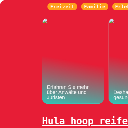
Freizeit
Familie
Erle
Erfahren Sie mehr
über Anwälte und
Deshal
Juristen
gesun
Hula hoop reife