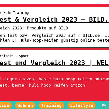
› Heim-Training
est & Vergleich 2023 – BILD.
eich 2023: Produkte auf BILD
en Test bzw. Vergleich 2023 auf ✓ BILD.de: 1
hlen 3. Hula-Hoop-Reifen günstig online best
reizeit › Sport
est und Vergleich 2023 | WEL
tsieger amazon, beste hula hoop reifen amazo
est, bester hula hoop reifen amazon
isse
Wohnen
Training
Lifestyle