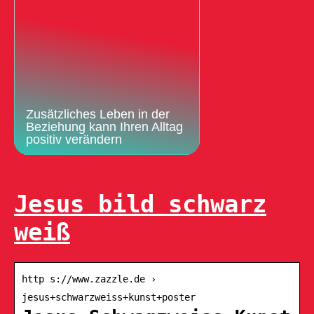
Zusätzliches Leben in der
Beziehung kann Ihren Alltag
positiv verändern
Jesus bild schwarz
weiß
http s://www.zazzle.de ›
jesus+schwarzweiss+kunst+poster