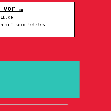
 vor …
ILD.de
larín“ sein letztes