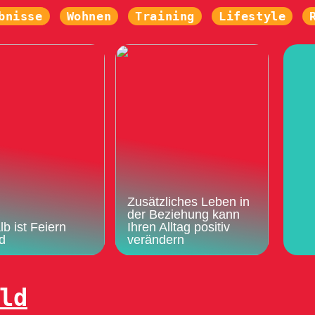
bnisse
Wohnen
Training
Lifestyle
Zusätzliches Leben in
der Beziehung kann
b ist Feiern
Ihren Alltag positiv
d
verändern
ld