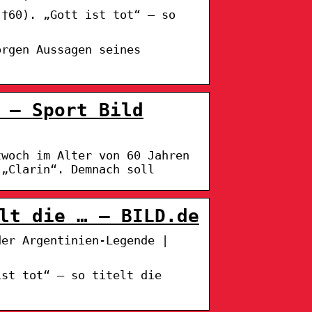
(†60). „Gott ist tot“ – so
orgen Aussagen seines
 – Sport Bild
twoch im Alter von 60 Jahren
 „Clarin“. Demnach soll
lt die … – BILD.de
der Argentinien-Legende |
ist tot“ – so titelt die