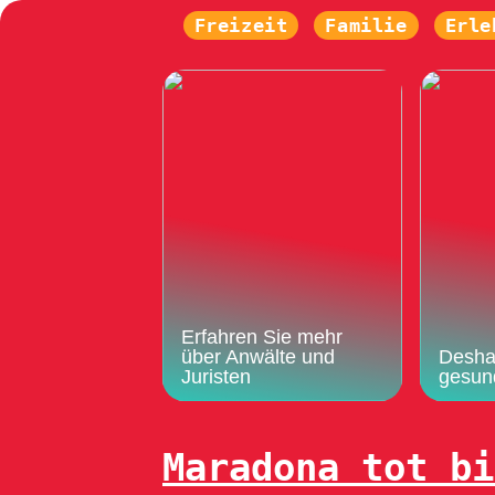
Freizeit
Familie
Erle
Erfahren Sie mehr
über Anwälte und
Deshal
Juristen
gesun
Maradona tot bi