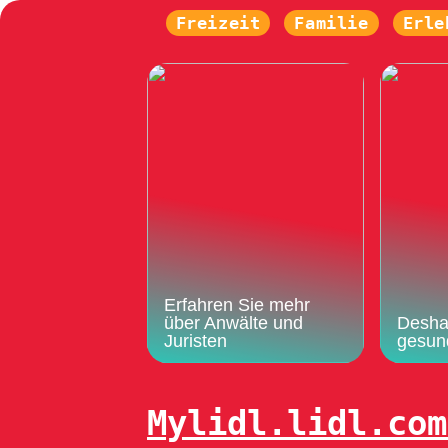
Freizeit
Familie
Erle
Erfahren Sie mehr
über Anwälte und
Deshal
Juristen
gesun
Mylidl.lidl.com