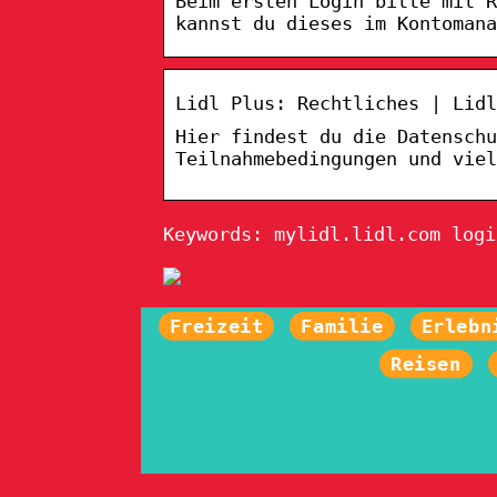
Beim ersten Login bitte mit R
kannst du dieses im Kontomana
Lidl Plus: Rechtliches | Lidl
Hier findest du die Datenschu
Teilnahmebedingungen und viel
Keywords: mylidl.lidl.com logi
Freizeit
Familie
Erlebn
Reisen