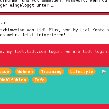
ufnummer und PUK anmelden. Passwort: Wenn du
ger eingeloggt unter …
.at
tzhinweise von Lidl Plus, von My Lidl Konto 
es mehr. Jetzt informieren!
n, my lidl.lidl.com login, we are lidl login
isse
Wohnen
Training
Lifestyle
Wohlfühlen
Info