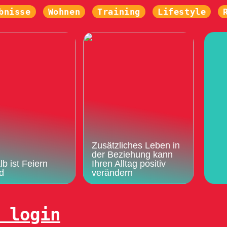
bnisse
Wohnen
Training
Lifestyle
Zusätzliches Leben in
der Beziehung kann
b ist Feiern
Ihren Alltag positiv
d
verändern
 login