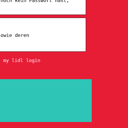
 noch kein Passwort hast,
sowie deren
, my lidl login