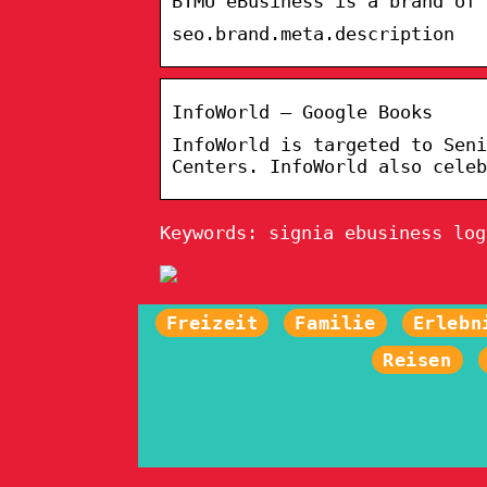
BTMU eBusiness is a brand of
seo.brand.meta.description
InfoWorld – Google Books
InfoWorld is targeted to Seni
Centers. InfoWorld also cele
Keywords: signia ebusiness log
Freizeit
Familie
Erlebn
Reisen