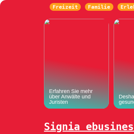
Freizeit
Familie
Erle
Erfahren Sie mehr
über Anwälte und
Deshal
Juristen
gesun
Signia ebusines