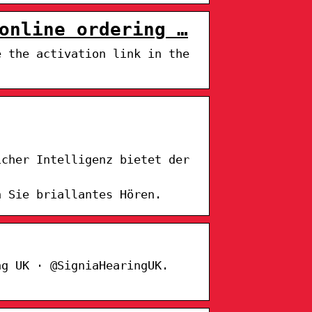
online ordering …
e the activation link in the
icher Intelligenz bietet der
n Sie briallantes Hören.
ng UK · @SigniaHearingUK.