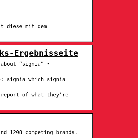
lt diese mit dem
ks-Ergebnisseite
 about “signia” •
e: signia which signia
 report of what they’re
and 1208 competing brands.