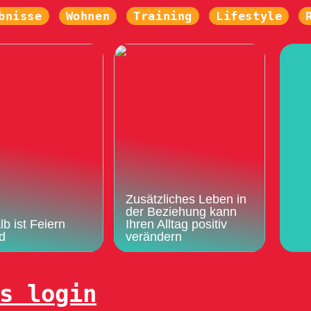
bnisse
Wohnen
Training
Lifestyle
Zusätzliches Leben in
der Beziehung kann
b ist Feiern
Ihren Alltag positiv
d
verändern
s login