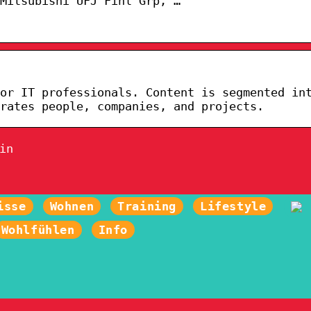
 Mitsubishi UFJ Finl Grp, …
or IT professionals. Content is segmented in
brates people, companies, and projects.
in
isse
Wohnen
Training
Lifestyle
Wohlfühlen
Info