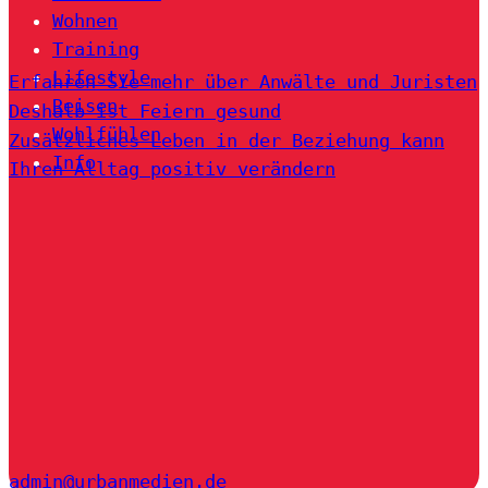
Wohnen
Training
Lifestyle
Erfahren Sie mehr über Anwälte und Juristen
Reisen
Deshalb ist Feiern gesund
Wohlfühlen
Zusätzliches Leben in der Beziehung kann
Info
Ihren Alltag positiv verändern
admin@urbanmedien.de