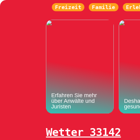
Freizeit
Familie
Erle
Erfahren Sie mehr
über Anwälte und
Deshal
Juristen
gesun
Wetter 33142