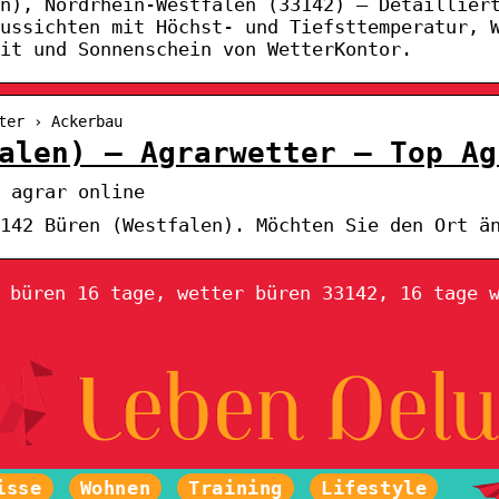
en), Nordrhein-Westfalen (33142) – Detaillier
ussichten mit Höchst- und Tiefsttemperatur, 
it und Sonnenschein von WetterKontor.
ter › Ackerbau
alen) – Agrarwetter – Top Ag
 agrar online
3142 Büren (Westfalen). Möchten Sie den Ort ä
 büren 16 tage, wetter büren 33142, 16 tage 
isse
Wohnen
Training
Lifestyle