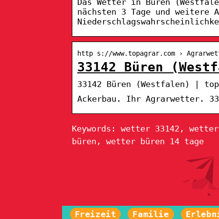
Das Wetter in Büren (Westfal
nächsten 3 Tage und weitere A
Niederschlagswahrscheinlichke
http s://www.topagrar.com › Agrarwet
33142 Büren (Westf
33142 Büren (Westfalen) | top
Ackerbau. Ihr Agrarwetter. 3
Keywords: wetter 33142, wetter
büren, wetter büren 14 tage
Freizeit
Familie
Erlebn