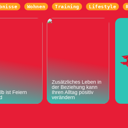
bnisse
Wohnen
Training
Lifestyle
Zusätzliches Leben in
der Beziehung kann
b ist Feiern
Ihren Alltag positiv
d
verändern