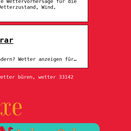
te Wettervorhersage für die
Wetterzustand, Wind,
rar
ndern? Wetter anzeigen für…
wetter büren, wetter 33142