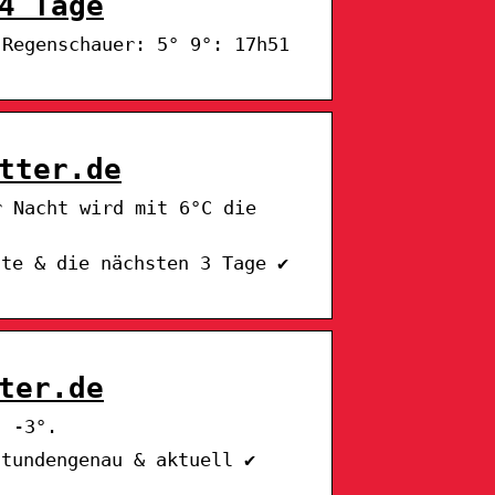
4 Tage
 Regenschauer: 5° 9°: 17h51
tter.de
r Nacht wird mit 6°C die
ute & die nächsten 3 Tage ✔
ter.de
. -3°.
stundengenau & aktuell ✔