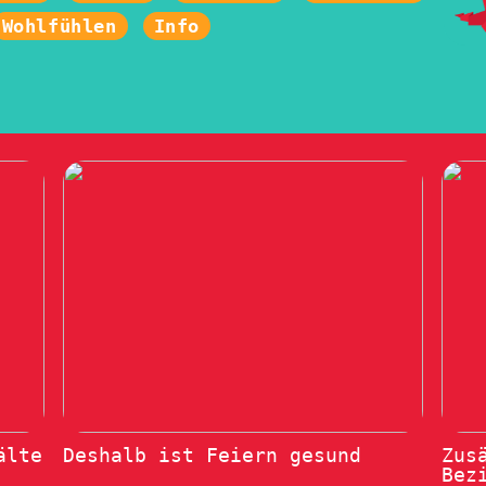
Wohlfühlen
Info
älte
Deshalb ist Feiern gesund
Zus
Bez