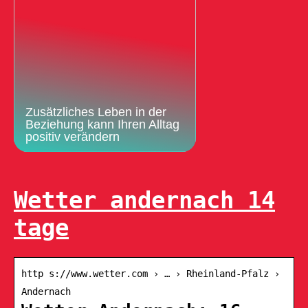
Zusätzliches Leben in der
Beziehung kann Ihren Alltag
positiv verändern
Wetter andernach 14
tage
http s://www.wetter.com › … › Rheinland-Pfalz ›
Andernach