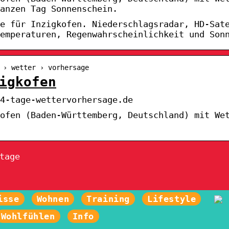
anzen Tag Sonnenschein.
e für Inzigkofen. Niederschlagsradar, HD-Sat
emperaturen, Regenwahrscheinlichkeit und Son
 › wetter › vorhersage
igkofen
14-tage-wettervorhersage.de
ofen (Baden-Württemberg, Deutschland) mit We
tage
isse
Wohnen
Training
Lifestyle
Wohlfühlen
Info