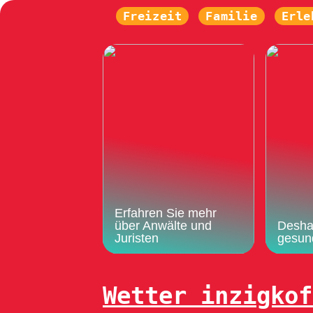
Freizeit
Familie
Erle
Erfahren Sie mehr
über Anwälte und
Deshal
Juristen
gesun
Wetter inzigkof