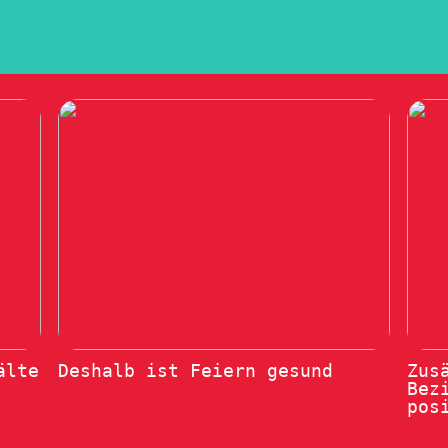
älte
Deshalb ist Feiern gesund
Zus
Bez
pos