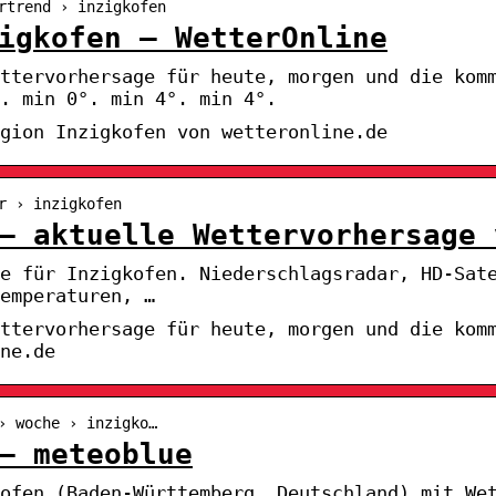
rtrend › inzigkofen
igkofen – WetterOnline
ttervorhersage für heute, morgen und die kom
. min 0°. min 4°. min 4°.
gion Inzigkofen von wetteronline.de
r › inzigkofen
– aktuelle Wettervorhersage 
e für Inzigkofen. Niederschlagsradar, HD-Sat
emperaturen, …
ttervorhersage für heute, morgen und die kom
ne.de
› woche › inzigko…
– meteoblue
ofen (Baden-Württemberg, Deutschland) mit We