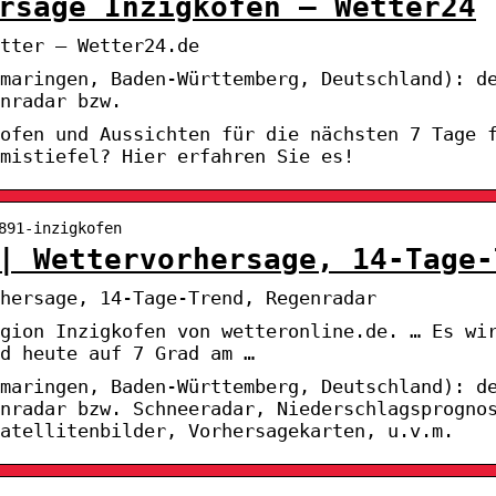
rsage Inzigkofen – Wetter24
tter – Wetter24.de
maringen, Baden-Württemberg, Deutschland): d
nradar bzw.
kofen und Aussichten für die nächsten 7 Tage 
mistiefel? Hier erfahren Sie es!
891-inzigkofen
| Wettervorhersage, 14-Tage-
hersage, 14-Tage-Trend, Regenradar
gion Inzigkofen von wetteronline.de. … Es wi
d heute auf 7 Grad am …
maringen, Baden-Württemberg, Deutschland): d
enradar bzw. Schneeradar, Niederschlagsprogno
atellitenbilder, Vorhersagekarten, u.v.m.