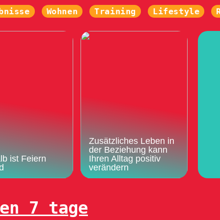
bnisse
Wohnen
Training
Lifestyle
Zusätzliches Leben in
der Beziehung kann
b ist Feiern
Ihren Alltag positiv
d
verändern
en 7 tage