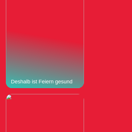
Deshalb ist Feiern gesund