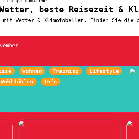
 › europa › montene…
Wetter, beste Reisezeit & Kl
 mit Wetter & Klimatabellen. Finden Sie die 
vember
isse
Wohnen
Training
Lifestyle
Wohlfühlen
Info