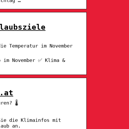
schlag …
laubsziele
die Temperatur im November
o im November ✅ Klima &
.at
en? 🌡️
Sie die Klimainfos mit
laub an.