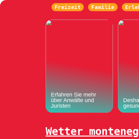
Freizeit
Familie
Erle
Erfahren Sie mehr
über Anwälte und
Deshal
Juristen
gesun
Wetter monteneg