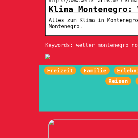
http s://www.wetter-atlas.de › klima
Klima Montenegro: 
Alles zum Klima in Montenegro
Montenegro.
Keywords: wetter montenegro no
Freizeit
Familie
Erlebn
Reisen