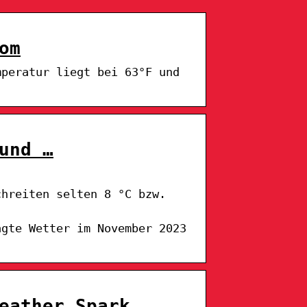
om
mperatur liegt bei 63°F und
und …
chreiten selten 8 °C bzw.
agte Wetter im November 2023
eather Spark