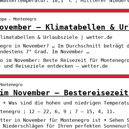
Wassertemperatur: 18,1 °C ; Mittlerer Nieder
opa › Montenegro
ovember – Klimatabellen & Ur
limatabellen & Urlaubsziele | wetter.de
egro in November? … Im Durchschnitt beträgt 
ndestens 7° Grad. Im November …
ro im November: Beste Reisezeit für Montenegr
- und Reiseziele entdecken – wetter.de
Montenegro
im November – Bestereisezeit
☀️ Was sind die hohen und niedrigen Temperatur
tenegro ; 12 – 22, 6, 9 ; 7 – 15, 4, 11.
tter in November für Montenegro ist • Sehen 
 Niederschlägen für Ihren perfekten Sonnenur