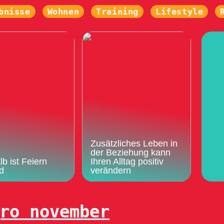
bnisse
Wohnen
Training
Lifestyle
Zusätzliches Leben in
der Beziehung kann
b ist Feiern
Ihren Alltag positiv
d
verändern
ro november