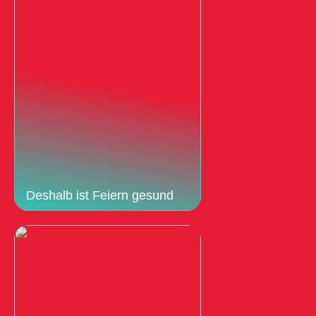
Deshalb ist Feiern gesund