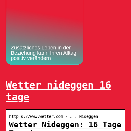
Zusätzliches Leben in der
Beziehung kann Ihren Alltag
positiv verändern
Wetter nideggen 16
tage
http s://www.wetter.com › … › Nideggen
Wetter Nideggen: 16 Tage