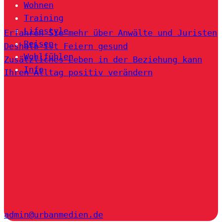
Wohnen
Training
Lifestyle
Erfahren Sie mehr über Anwälte und Juristen
Reisen
Deshalb ist Feiern gesund
Wohlfühlen
Zusätzliches Leben in der Beziehung kann
Info
Ihren Alltag positiv verändern
admin@urbanmedien.de