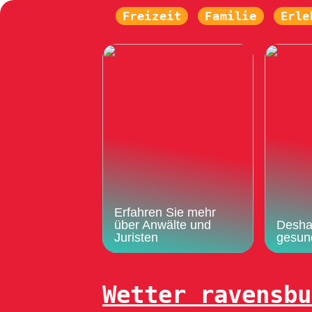
Freizeit
Familie
Erle
Erfahren Sie mehr
über Anwälte und
Deshal
Juristen
gesun
Wetter ravensbu