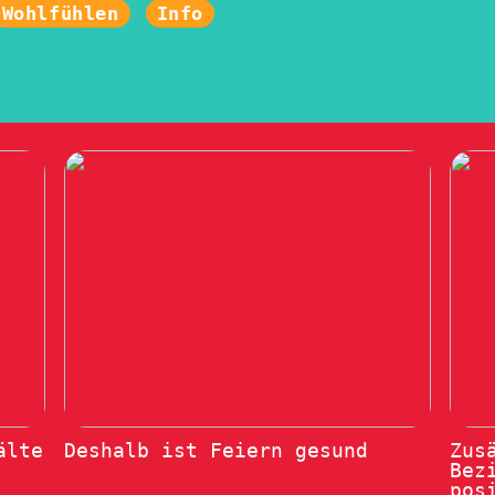
Wohlfühlen
Info
älte
Deshalb ist Feiern gesund
Zus
Bez
pos