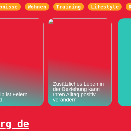
bnisse
Wohnen
Training
Lifestyle
Zusätzliches Leben in
der Beziehung kann
b ist Feiern
Ihren Alltag positiv
d
verändern
rg de