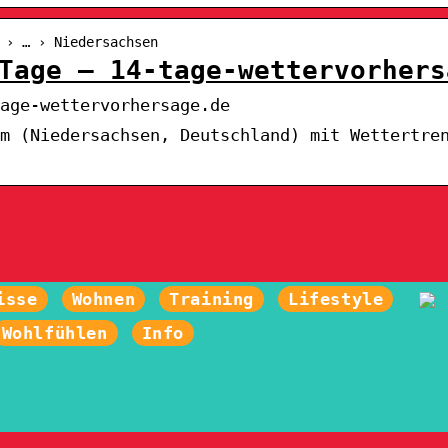
 › … › Niedersachsen
Tage – 14-tage-wettervorhers
age-wettervorhersage.de
m (Niedersachsen, Deutschland) mit Wettertre
isse
Wohnen
Training
Lifestyle
Wohlfühlen
Info