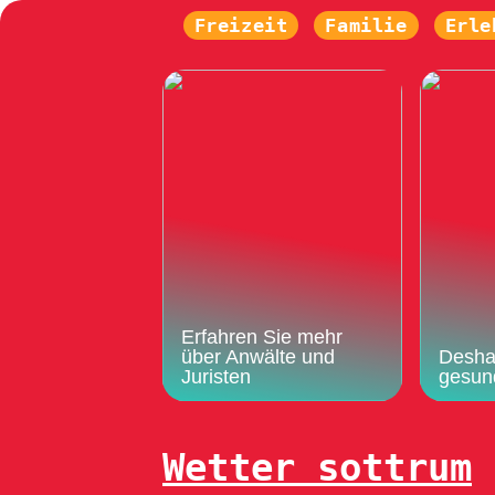
Freizeit
Familie
Erle
Erfahren Sie mehr
über Anwälte und
Deshal
Juristen
gesun
Wetter sottrum