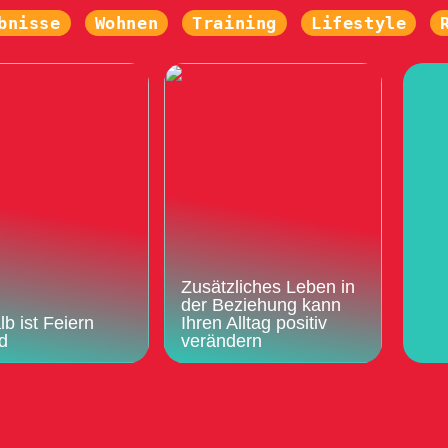
bnisse
Wohnen
Training
Lifestyle
Zusätzliches Leben in
der Beziehung kann
b ist Feiern
Ihren Alltag positiv
d
verändern