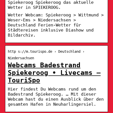
Spiekeroog Spiekeroog das aktuelle
Wetter in SPIEKEROOG.
Wetter Webcam: Spiekeroog > Wittmund >
Weser-Ems > Niedersachsen >
Deutschland Ferien-Wetter für
Städtereisen inklusive Diashow und
Bildarchiv.
http s://m.tourispo.de › Deutschland ›
Niedersachsen
Webcams Badestrand
Spiekeroog • Livecams –
TouriSpo
Hier findest Du Webcams rund um den
Badestrand Spiekeroog. … Mit dieser
Webcam hast du einen Ausblick über den
gesamten Hafen in Neuharlingersiel.