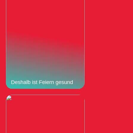
Deshalb ist Feiern gesund