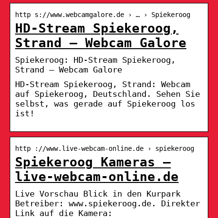
http s://www.webcamgalore.de › … › Spiekeroog
HD-Stream Spiekeroog,
Strand – Webcam Galore
Spiekeroog: HD-Stream Spiekeroog,
Strand – Webcam Galore
HD-Stream Spiekeroog, Strand: Webcam
auf Spiekeroog, Deutschland. Sehen Sie
selbst, was gerade auf Spiekeroog los
ist!
http ://www.live-webcam-online.de › spiekeroog
Spiekeroog Kameras –
live-webcam-online.de
Live Vorschau Blick in den Kurpark
Betreiber: www.spiekeroog.de. Direkter
Link auf die Kamera: