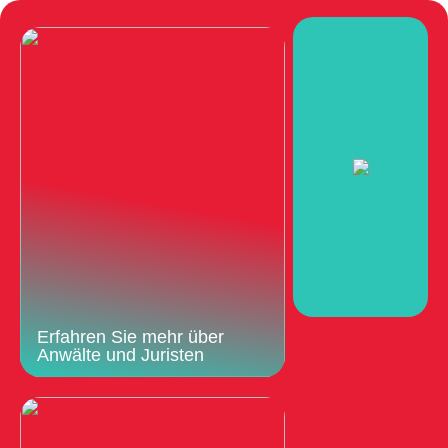
Erfahren Sie mehr über
Anwälte und Juristen